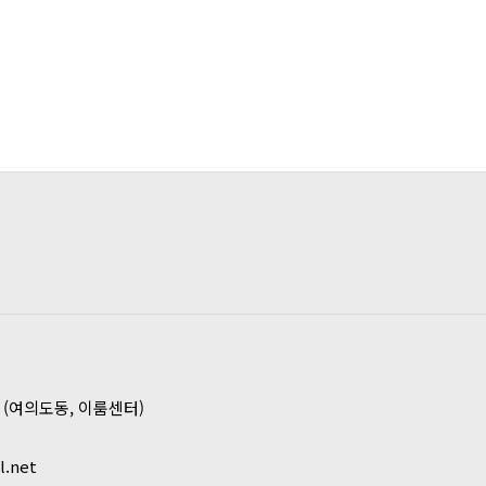
호 (여의도동, 이룸센터)
l.net