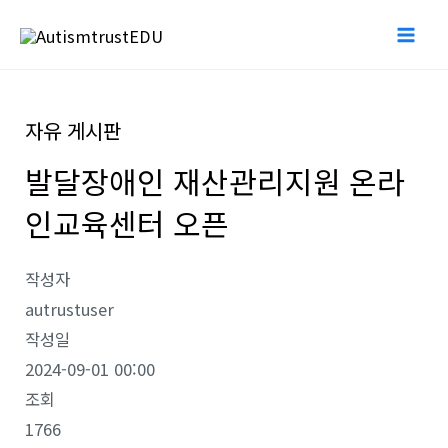
콘
Mai
텐
Me
츠
로
자유 게시판
건
너
발달장애인 재산관리지원 온라
뛰
인교육센터 오픈
기
작성자
autrustuser
작성일
2024-09-01 00:00
조회
1766