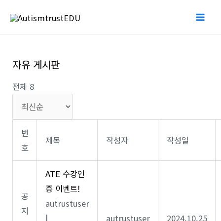
콘
Mai
텐
Me
츠
로
자유 게시판
건
너
전체 8
뛰
기
번
제목
작성자
작성일
호
ATE 수강인
증 이벤트!
공
autrustuser
지
|
autrustuser
2024.10.25