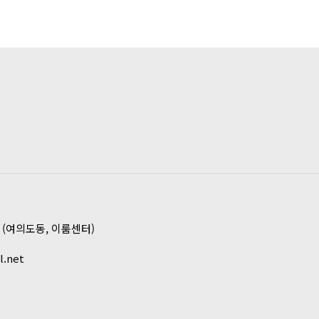
호 (여의도동, 이룸센터)
l.net