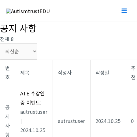
콘
Mai
텐
Me
츠
공지 사항
로
전체 8
건
너
뛰
번
추
기
제목
작성자
작성일
호
천
ATE 수강인
증 이벤트!
공
autrustuser
지
|
autrustuser
2024.10.25
0
사
2024.10.25
항