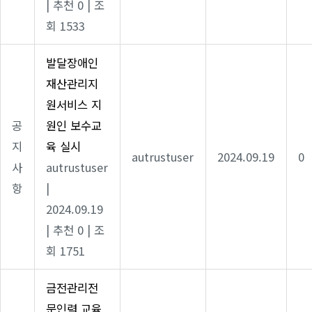
|
추천 0
|
조
회 1533
발달장애인
재산관리지
원서비스 지
공
원인 보수교
지
육 실시
autrustuser
2024.09.19
0
사
autrustuser
항
|
2024.09.19
|
추천 0
|
조
회 1751
금전관리전
문인력 교육