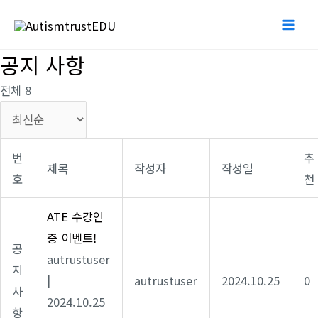
콘
Mai
텐
Me
츠
공지 사항
로
전체 8
건
너
뛰
번
추
기
제목
작성자
작성일
호
천
ATE 수강인
증 이벤트!
공
autrustuser
지
|
autrustuser
2024.10.25
0
사
2024.10.25
항