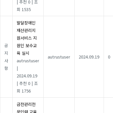
|
추천 0
|
조
회 1535
발달장애인
재산관리지
원서비스 지
공
원인 보수교
지
육 실시
autrustuser
2024.09.19
0
사
autrustuser
항
|
2024.09.19
|
추천 0
|
조
회 1756
금전관리전
문인력 교육